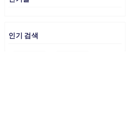
인기 검색
Unlock iPhone
iPhone Backup
iPhone 17
iOS 26
iPhone 16
iPhone 15
iOS 17
iPhone 14
KakaoTalk Tips
iOS 16
change location
Android Recovery
Apple ID
iCloud
Android Data
Android Tips
Fix iPhone