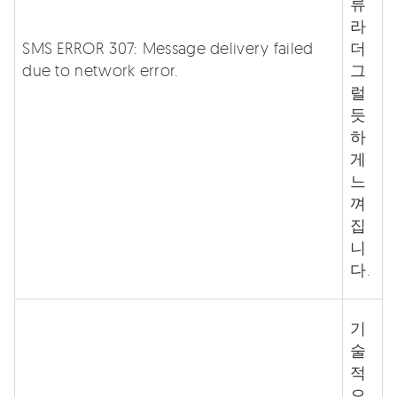
류
라
SMS ERROR 307: Message delivery failed
더
due to network error.
그
럴
듯
하
게
느
껴
집
니
다.
기
술
적
으