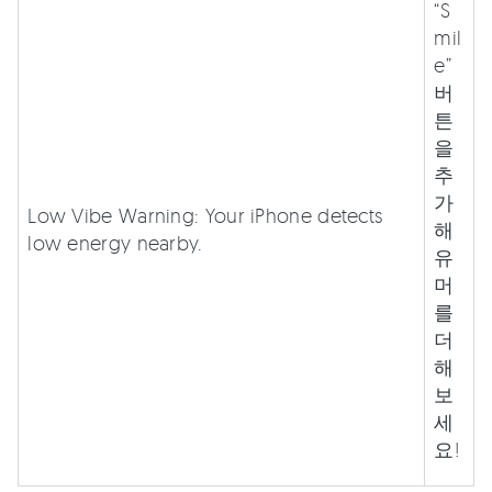
“S
mil
e”
버
튼
을
추
가
Low Vibe Warning: Your iPhone detects
해
low energy nearby.
유
머
를
더
해
보
세
요!