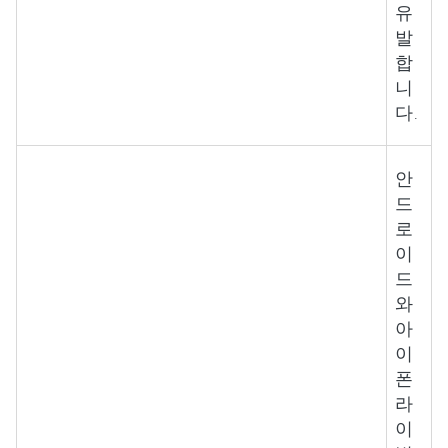
유
발
합
니
다.
안
드
로
이
드
와
아
이
폰
라
이