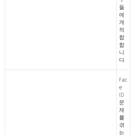
들
에
게
적
합
합
니
다.
Fac
e
ID
문
제
를
겪
는