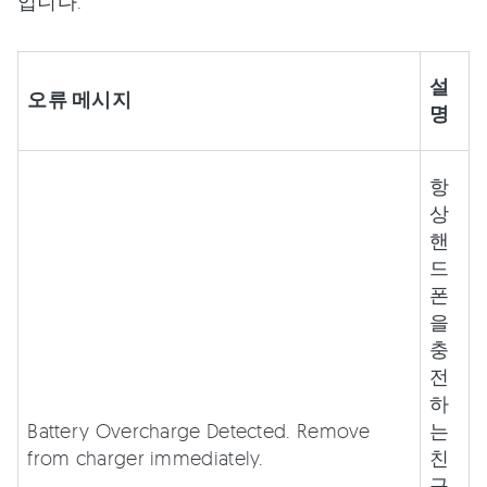
입니다.
설
오류 메시지
명
항
상
핸
드
폰
을
충
전
하
Battery Overcharge Detected. Remove
는
from charger immediately.
친
구