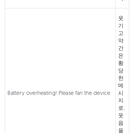
웃
기
고
약
간
은
황
당
한
메
Battery overheating! Please fan the device.
시
지
로,
웃
음
을