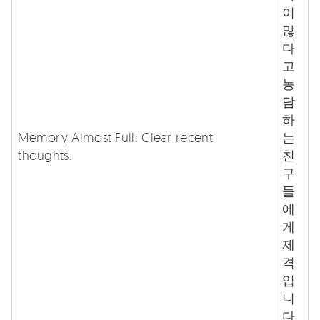
이
많
다
고
농
담
하
Memory Almost Full: Clear recent
는
thoughts.
친
구
들
에
게
제
격
입
니
다.