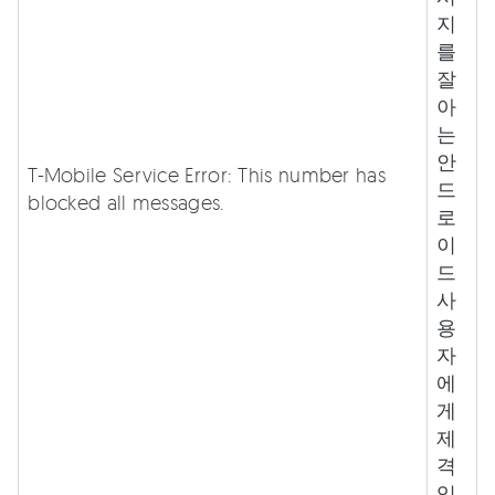
지
를
잘
아
는
안
T-Mobile Service Error: This number has
드
blocked all messages.
로
이
드
사
용
자
에
게
제
격
입