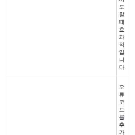
도
할
때
효
과
적
입
니
다.
오
류
코
드
를
추
가