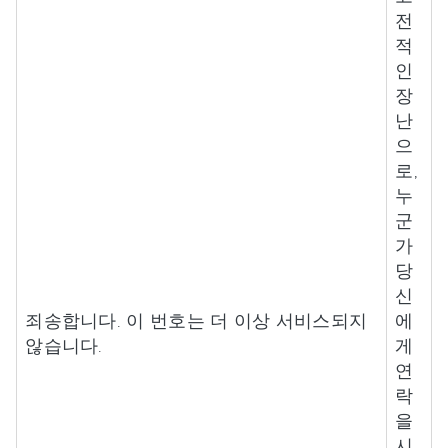
전
적
인
장
난
으
로,
누
군
가
당
신
죄송합니다. 이 번호는 더 이상 서비스되지
에
않습니다.
게
연
락
을
시