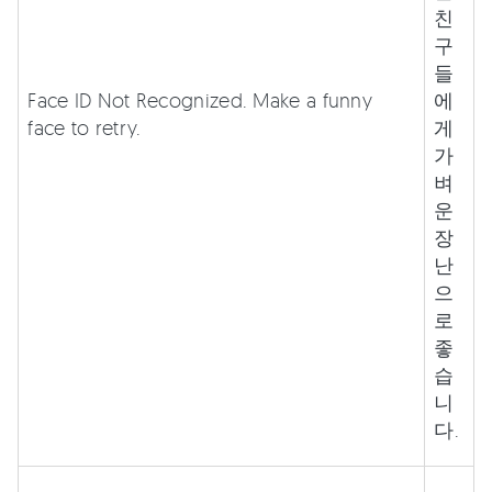
친
구
들
Face ID Not Recognized. Make a funny
에
face to retry.
게
가
벼
운
장
난
으
로
좋
습
니
다.