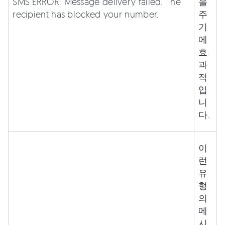
SMS ERROR: Message delivery failed. The
을
recipient has blocked your number.
주
기
에
효
과
적
입
니
다.
이
런
유
형
의
메
시