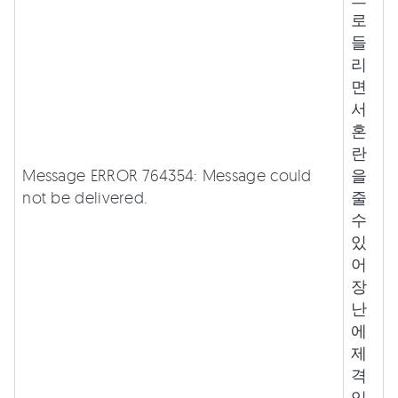
로
들
리
면
서
혼
란
Message ERROR 764354: Message could
을
not be delivered.
줄
수
있
어
장
난
에
제
격
입