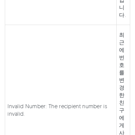
니
다.
최
근
에
번
호
를
변
경
한
친
Invalid Number: The recipient number is
구
invalid.
에
게
사