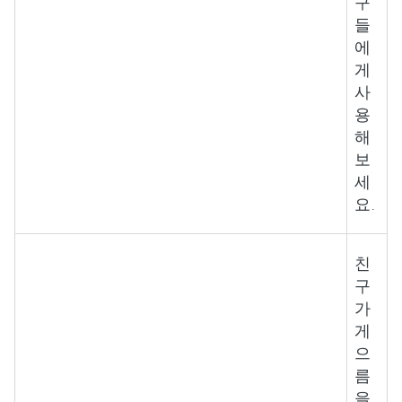
구
들
에
게
사
용
해
보
세
요.
친
구
가
게
으
름
을