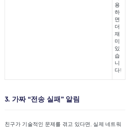
용
하
면
더
재
미
있
습
니
다!
3. 가짜 “전송 실패” 알림
친구가 기술적인 문제를 겪고 있다면, 실제 네트워