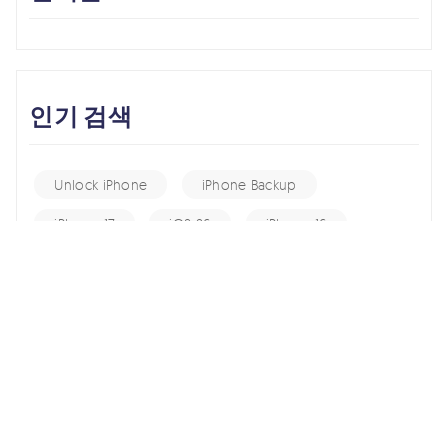
인기 검색
Unlock iPhone
iPhone Backup
iPhone 17
iOS 26
iPhone 16
iPhone 15
iOS 17
iPhone 14
KakaoTalk Tips
iOS 16
change location
Android Recovery
Apple ID
iCloud
Android Data
Android Tips
Fix iPhone