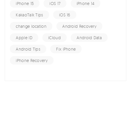
iPhone 15
iOS 17
iPhone 14
KakaoTalk Tips
iOS 16
change location
Android Recovery
Apple ID
iCloud
Android Data
Android Tips
Fix iPhone
iPhone Recovery
홈 >>
Android Tips >>
Android에서 Fastboot 모드를 종료하는 방법
여기서 토론에 참여하여 소중한 의견을 들려주세요!