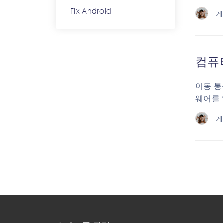
Fix Android
게
컴퓨터
이동 통
웨어를 
게