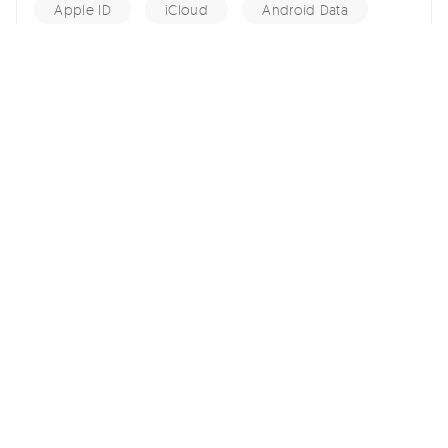
Apple ID
iCloud
Android Data
Android Tips
Fix iPhone
iPhone Recovery
홈 >>
Android Data >>
구글 포토에서만 사진을 삭제하고 기기에선 유지하는 방법
여기서 토론에 참여하여 소중한 의견을 들려주세요!
스마트폰 관련