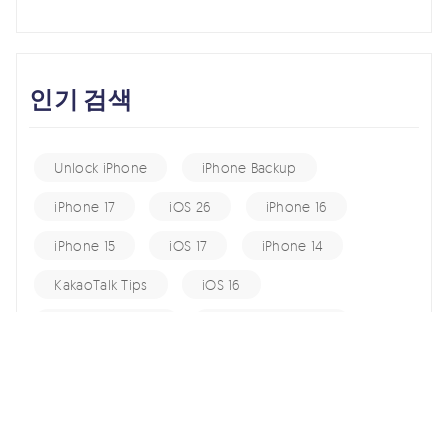
인기 검색
Unlock iPhone
iPhone Backup
iPhone 17
iOS 26
iPhone 16
iPhone 15
iOS 17
iPhone 14
KakaoTalk Tips
iOS 16
change location
Android Recovery
Apple ID
iCloud
Android Data
Android Tips
Fix iPhone
iPhone Recovery