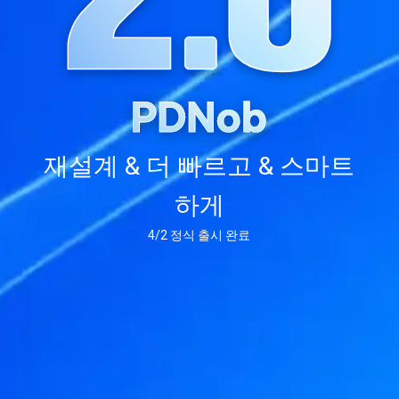
재설계 & 더 빠르고 & 스마트
하게
4/2 정식 출시 완료