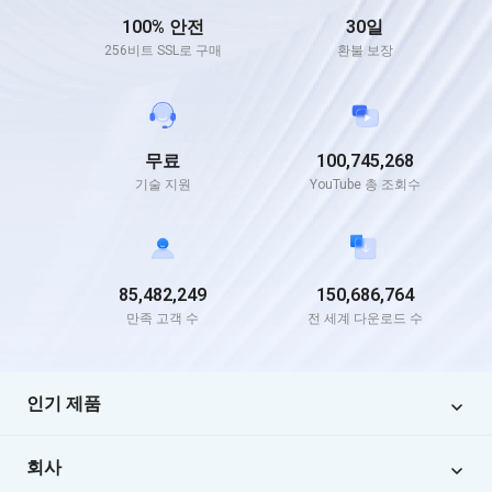
100% 안전
30일
256비트 SSL로 구매
환불 보장
무료
100,745,268
기술 지원
YouTube 총 조회수
85,482,249
150,686,764
만족 고객 수
전 세계 다운로드 수
인기 제품
ReiBoot
회사
4uKey