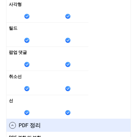
사각형
틸드
팝업 댓글
취소선
선
PDF 정리