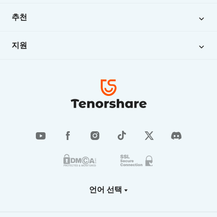
회사 정보
iAnyGo
추천
문의하기
iCareFone
아이패드 공장 초기화
비즈니스
지원
4DDiG
iOS 18 베타
개인정보 보호 정책
지식 베이스
UltData
안드로이드 잠금 해제
이용 약관
교육 할인
아이폰/안드로이드 잠금 솔루션
고객 지원
환불 정책
한글 파일 복구
소프트웨어 삭제
아이폰 백업
비디오 가이드
등록 코드 찾기
구독 갱신
언어 선택