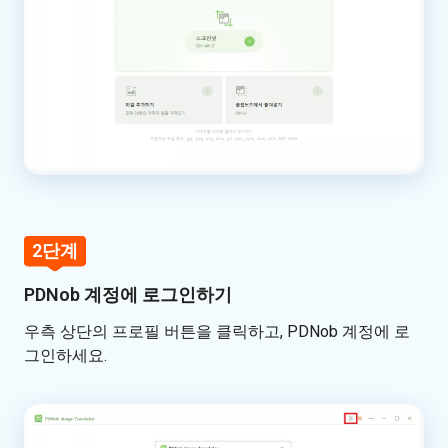
이
미
지
번
역
번
역
내
보
내
기
2단계
PDNob 계정에 로그인하기
우측 상단의 프로필 버튼을 클릭하고, PDNob 계정에 로
그인하세요.