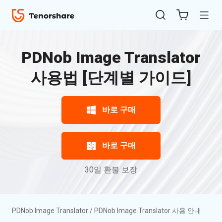
개요
리뷰
가
이
PDNob Image Translator
드
사용법 [단계별 가이드]
Win
바로 구매
PDNob
Image
ReiBoot
Translator
사
바로 구매
for iOS
용
안
30일 환불 보장
4uKey
내
for
iOS
다
운
PDNob Image Translator
/
PDNob Image Translator 사용 안내
로